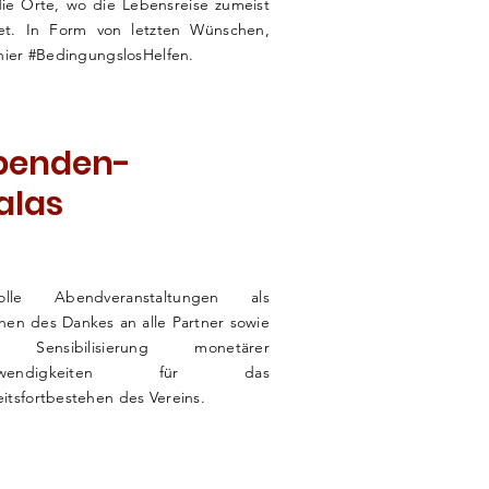
ie Orte, wo die Lebensreise zumeist
et. In Form von letzten Wünschen,
 hier #BedingungslosHelfen.
penden-
alas
lvolle Abendveranstaltungen als
hen des Dankes an alle Partner
sowie
ur
Sensibilisierung
monetärer
twendigkeiten für das
itsfortbestehen des Vereins.