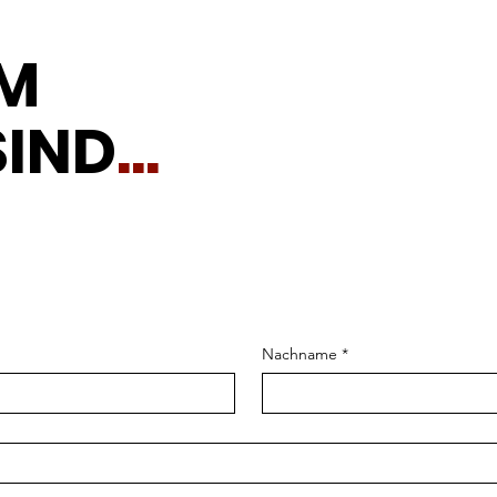
IM
SIND
...
Nachname
*