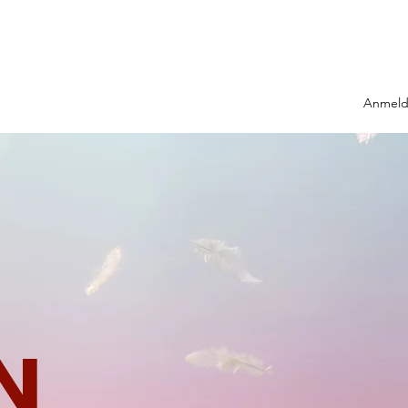
Anmel
N