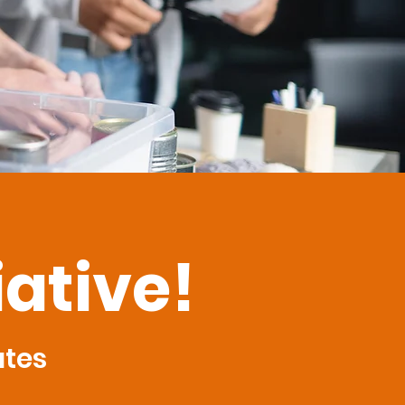
iative!
ates