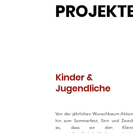
PROJEKT
Kinder &
Jugendliche
Von der jährlichen Wunschbaum-Aktion
hin zum
Sommerfest
, Sinn und Zweck
es, dass wir den Kleins