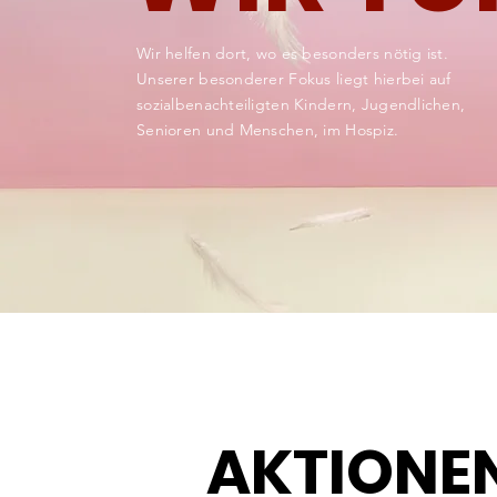
Wir helfen dort, wo es besonders nötig ist.
Unserer besonderer
Fokus
liegt hierbei auf
sozialbenachteiligten Kindern, Jugendlichen,
Senioren und Menschen, im Hospiz.
AKTIONE