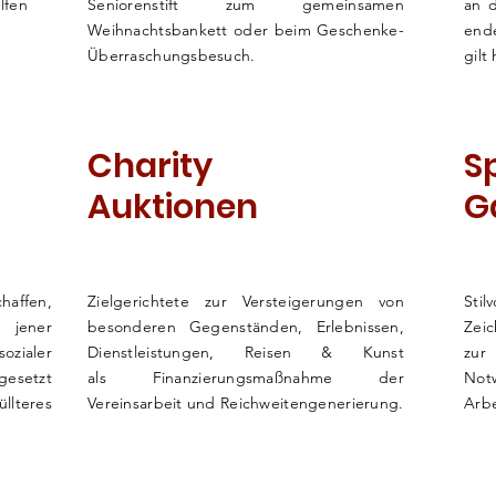
lfen
Seniorenstift zum gemeinsamen
an d
Weihnachtsbankett oder beim Geschenke-
end
Überraschungsbesuch.
gilt
Charity
S
Auktionen
G
haffen,
Zielgerichtete zur Versteigerungen von
Sti
 jener
besonderen Gegenständen, Erlebnissen,
Zeic
ialer
Dienstleistungen, Reisen & Kunst
z
gesetzt
als
Finanzierungsmaßnahme der
No
lteres
Vereinsarbeit und Reichweitengenerierung.
Arbe