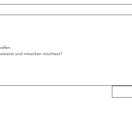
helfen
eisterst und mitwirken möchtest?