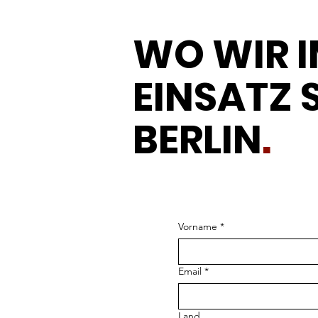
WO WIR 
EINSATZ 
BERLIN
.
Vorname
*
Email
*
Land