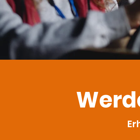
Werde 
Er