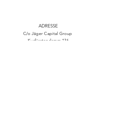
ADRESSE
C/o Jäger Capital Group
Kurfürstendamm 136
10711, Berlin
​Post & Zusendungen:
Jäger Charity Initiative e.V.
Kurfürstendamm 136
10711, Berlin
TELEFON
+49 16092385012
EMAIL