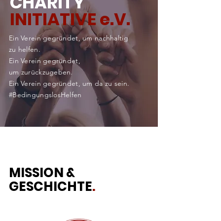
CHARITY
INITIATIVE e.V.
Ein Verein gegründet, um nachhaltig
zu helfen.
Ein Verein gegründet,
um
zurückzugeben.
Ein Verein gegründet, um da zu sein.
#BedingungslosHelfen
MISSION &
GESCHICHTE
.