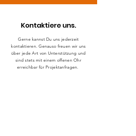
Kontaktiere uns.
Gerne kannst Du uns jederzeit
kontaktieren. Genauso freuen wir uns
über jede Art von Unterstützung und
sind stets mit einem offenen Ohr
erreichbar für Projektanfragen.
Presseanfragen können ebenfalls gerne
hier oder alternativ über die Mailadresse
initiative@jaegercharity.com
platziert
werden.
Vorname
*